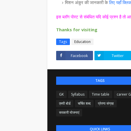
मिशन अंकुर की जानकारी के
लिए यहाँ क्लि
इस ब्लॉग पोस्ट से संबंधित यदि कोई प्रश्न है तो 
Thanks for visiting
Tags
Education
Facebook
Twitter
TAGS
GK
Syllabus
Time table
career 
एमपी बोर्ड
चर्चित शब्द
प्रेरणा संग्रह
सरकारी योजनाएं
QUICK LINKS