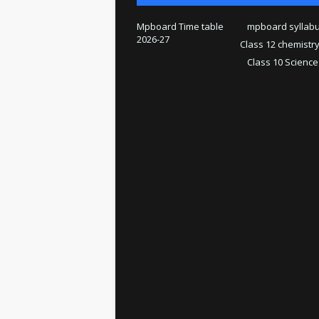
Mpboard Time table
mpboard syllab
2026-27
Class 12 chemistr
Class 10 Science