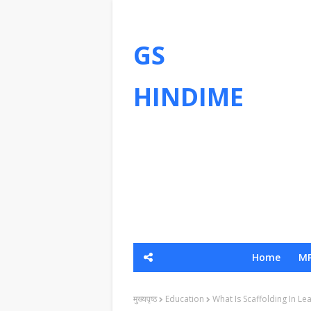
GS
HINDIME
Home
MP
मुख्यपृष्ठ
Education
What Is Scaffolding In Learnin