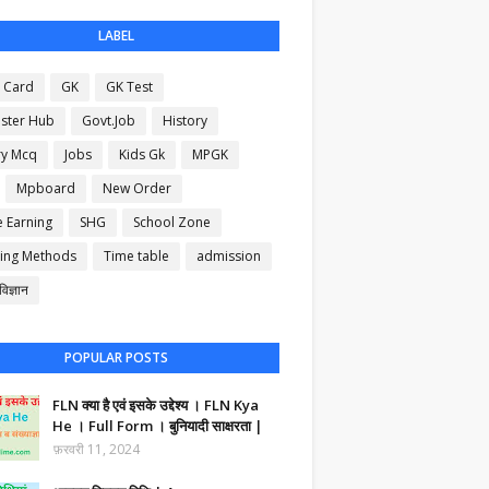
LABEL
 Card
GK
GK Test
ster Hub
Govt.Job
History
ry Mcq
Jobs
Kids Gk
MPGK
Mpboard
New Order
e Earning
SHG
School Zone
ing Methods
Time table
admission
िज्ञान
POPULAR POSTS
FLN क्या है एवं इसके उद्देश्य । FLN Kya
He । Full Form । बुनियादी साक्षरता |
फ़रवरी 11, 2024