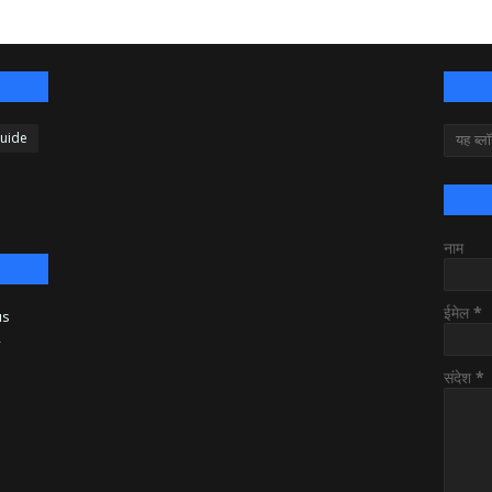
Guide
नाम
ईमेल
*
us
y
संदेश
*