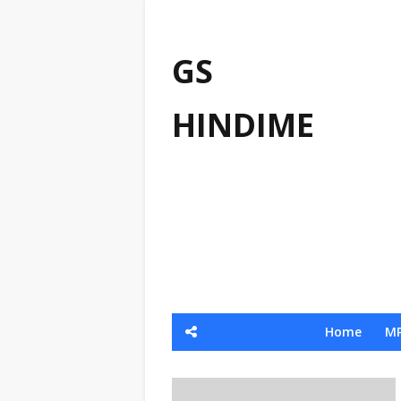
GS
HINDIME
Home
MP