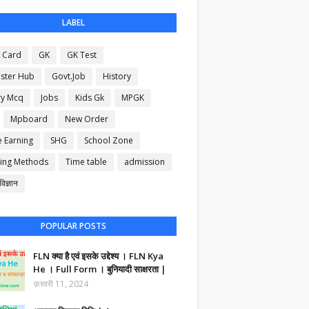
LABEL
 Card
GK
GK Test
ster Hub
Govt.Job
History
ry Mcq
Jobs
Kids Gk
MPGK
Mpboard
New Order
e Earning
SHG
School Zone
ing Methods
Time table
admission
िज्ञान
POPULAR POSTS
FLN क्या है एवं इसके उद्देश्य । FLN Kya
He । Full Form । बुनियादी साक्षरता |
फ़रवरी 11, 2024