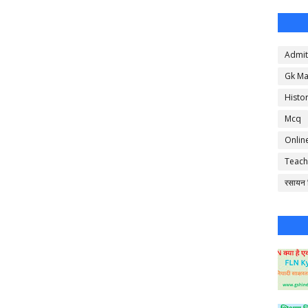
Admit
Gk Ma
Histo
Mcq
Onlin
Teach
रसायन व