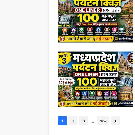
...
1
2
3
162