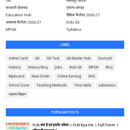
GK
महत्वपूर्ण आदेश
सरकारी योजनाए
प्रेरणा संग्रह
Education Hub
शैक्षिक कैलेंडर 2026-27
अवकाश कैलेंडर 2026-27
Kids Gk
MPGK
Syllabus
LABEL
Admit Card
GK
GK Test
Gk Master Hub
Govt.Job
History
History Mcq
Jobs
Kids Gk
MPGK
Mcq
Mpboard
New Order
Online Earning
SHG
School Zone
Teaching Methods
Time table
admission
रसायन विज्ञान
POPULAR POSTS
FLN क्या है एवं इसके उद्देश्य । FLN Kya He । Full Form ।