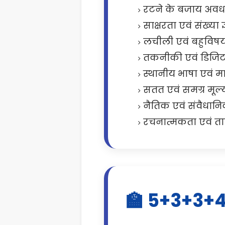
रटने के बजाय अव
साक्षरता एवं संख्या 
लचीली एवं बहुविषय
तकनीकी एवं डिजिटल
स्थानीय भाषा एवं म
सतत एवं समग्र मूल्
नैतिक एवं संवैधानि
रचनात्मकता एवं त
🏫 5+3+3+4 