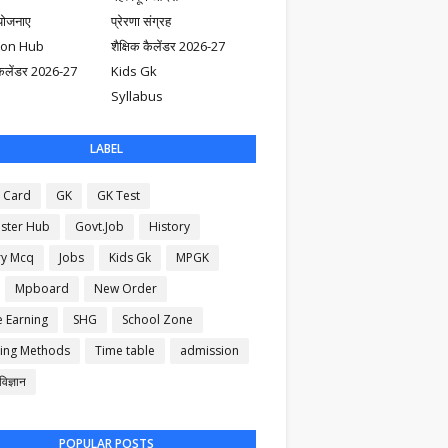
योजनाए
प्रेरणा संग्रह
ion Hub
शैक्षिक कैलेंडर 2026-27
ैलेंडर 2026-27
Kids Gk
Syllabus
LABEL
 Card
GK
GK Test
ster Hub
Govt.Job
History
ry Mcq
Jobs
Kids Gk
MPGK
Mpboard
New Order
e Earning
SHG
School Zone
ing Methods
Time table
admission
िज्ञान
POPULAR POSTS