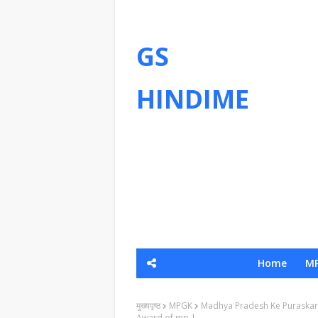
GS
HINDIME
Home
MP
मुख्यपृष्ठ
MPGK
Madhya Pradesh Ke Puraskar au
Award of mp |