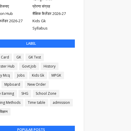
योजनाए
प्रेरणा संग्रह
ion Hub
शैक्षिक कैलेंडर 2026-27
ैलेंडर 2026-27
Kids Gk
Syllabus
LABEL
 Card
GK
GK Test
ster Hub
Govt.Job
History
ry Mcq
Jobs
Kids Gk
MPGK
Mpboard
New Order
e Earning
SHG
School Zone
ing Methods
Time table
admission
िज्ञान
POPULAR POSTS