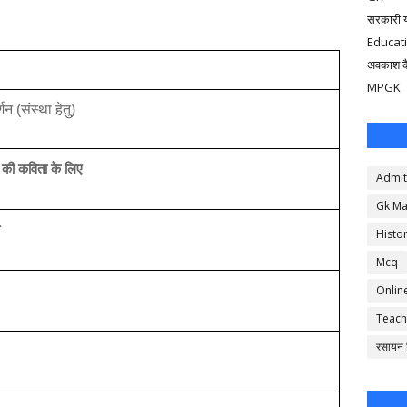
सरकारी 
Educat
अवकाश क
MPGK
शन (संस्था हेतु)
 की कविता के लिए
Admit
Gk Ma
Histo
Mcq
Onlin
Teach
रसायन व