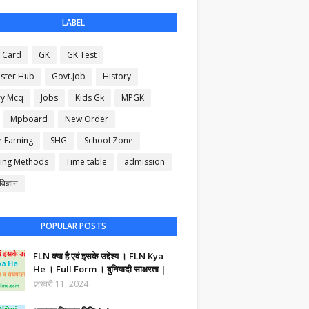
LABEL
 Card
GK
GK Test
ster Hub
Govt.Job
History
ry Mcq
Jobs
Kids Gk
MPGK
Mpboard
New Order
e Earning
SHG
School Zone
ing Methods
Time table
admission
िज्ञान
POPULAR POSTS
FLN क्या है एवं इसके उद्देश्य । FLN Kya
He । Full Form । बुनियादी साक्षरता |
फ़रवरी 11, 2024