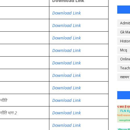
Download Link
Download Link
Admit
Download Link
Gk Ma
Download Link
Histo
Download Link
Mcq
Onlin
Download Link
Teach
Download Link
रसायन व
Download Link
नीति
Download Link
जनीति भाग 2
Download Link
Download Link