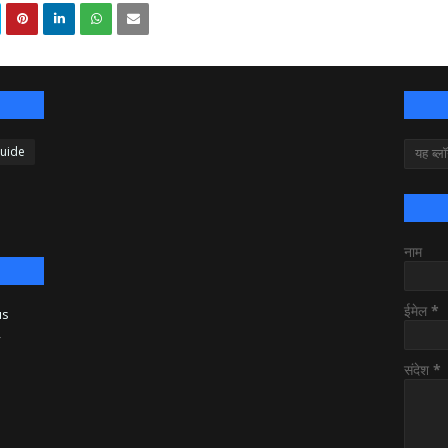
Guide
नाम
ईमेल
*
us
y
संदेश
*