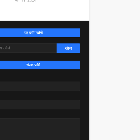
मार्च 11, 2024
यह ब्लॉग खोजें
संपर्क फ़ॉर्म