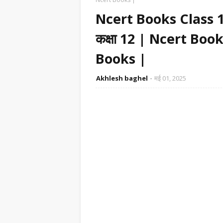
Ncert Books Class 12
कक्षा 12 | Ncert Bo
Books |
Akhlesh baghel
मई 01, 2025