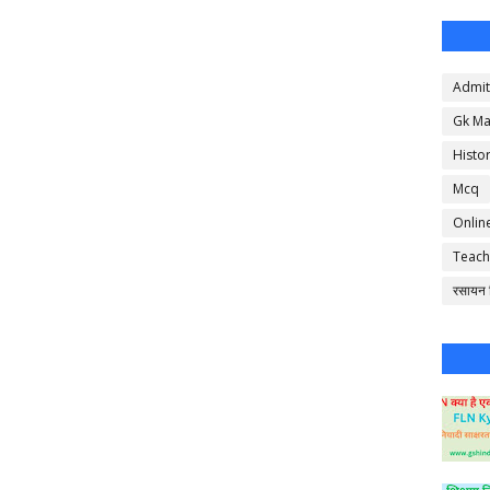
Admit
Gk Ma
Histo
Mcq
Onlin
Teach
रसायन व