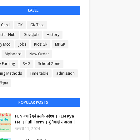
LABEL
 Card
GK
GK Test
ster Hub
Govt.Job
History
ry Mcq
Jobs
Kids Gk
MPGK
Mpboard
New Order
e Earning
SHG
School Zone
ing Methods
Time table
admission
िज्ञान
POPULAR POSTS
FLN क्या है एवं इसके उद्देश्य । FLN Kya
He । Full Form । बुनियादी साक्षरता |
फ़रवरी 11, 2024