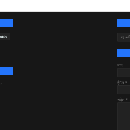
Guide
नाम
ईमेल
*
us
y
संदेश
*