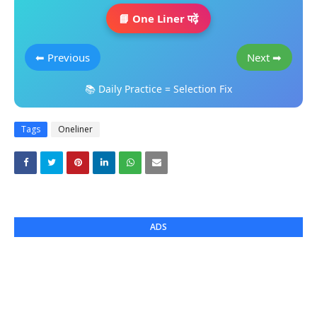
📘 One Liner पढ़ें
⬅ Previous
Next ➡
📚 Daily Practice = Selection Fix
Tags
Oneliner
ADS