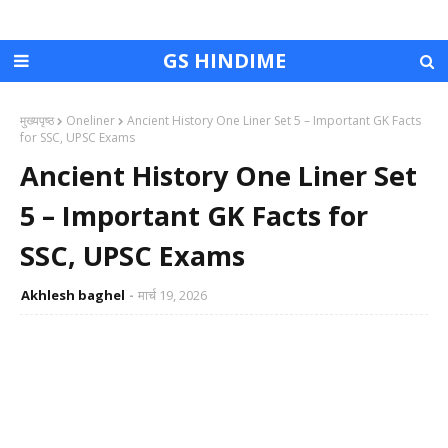
GS HINDIME
मुख्यपृष्ठ
Oneliner
Ancient History One Liner Set 5 – Important GK Facts
for SSC, UPSC Exams
Ancient History One Liner Set
5 – Important GK Facts for
SSC, UPSC Exams
Akhlesh baghel
मार्च 19, 2026