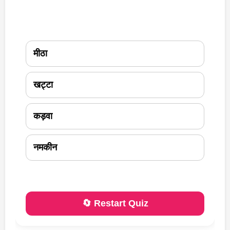
मीठा
खट्टा
कड़वा
नमकीन
🔄 Restart Quiz