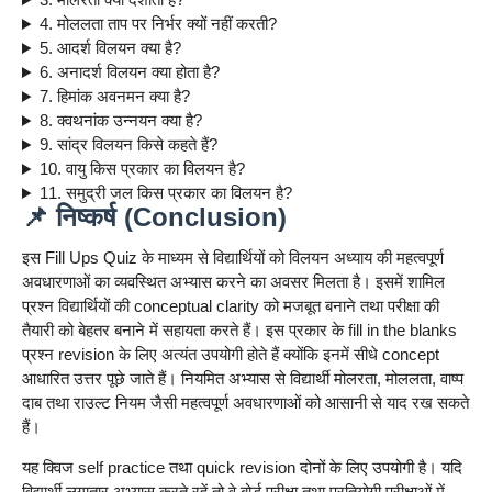
4. मोललता ताप पर निर्भर क्यों नहीं करती?
5. आदर्श विलयन क्या है?
6. अनादर्श विलयन क्या होता है?
7. हिमांक अवनमन क्या है?
8. क्वथनांक उन्नयन क्या है?
9. सांद्र विलयन किसे कहते हैं?
10. वायु किस प्रकार का विलयन है?
11. समुद्री जल किस प्रकार का विलयन है?
📌 निष्कर्ष (Conclusion)
इस Fill Ups Quiz के माध्यम से विद्यार्थियों को विलयन अध्याय की महत्वपूर्ण
अवधारणाओं का व्यवस्थित अभ्यास करने का अवसर मिलता है। इसमें शामिल
प्रश्न विद्यार्थियों की conceptual clarity को मजबूत बनाने तथा परीक्षा की
तैयारी को बेहतर बनाने में सहायता करते हैं। इस प्रकार के fill in the blanks
प्रश्न revision के लिए अत्यंत उपयोगी होते हैं क्योंकि इनमें सीधे concept
आधारित उत्तर पूछे जाते हैं। नियमित अभ्यास से विद्यार्थी मोलरता, मोललता, वाष्प
दाब तथा राउल्ट नियम जैसी महत्वपूर्ण अवधारणाओं को आसानी से याद रख सकते
हैं।
यह क्विज self practice तथा quick revision दोनों के लिए उपयोगी है। यदि
विद्यार्थी लगातार अभ्यास करते रहें तो वे बोर्ड परीक्षा तथा प्रतियोगी परीक्षाओं में