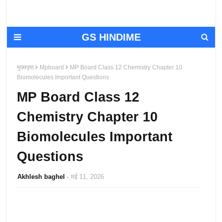
GS HINDIME
मुख्यपृष्ठ
Mpboard
MP Board Class 12 Chemistry Chapter 10
Biomolecules Important Questions
MP Board Class 12
Chemistry Chapter 10
Biomolecules Important
Questions
Akhlesh baghel
मई 11, 2026