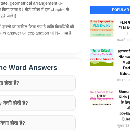
tate, geometrical arrangement तथा
 जाता है। बोर्ड परीक्षा में इस chapter से
POPULAR
े जाते हैं।
FLN क्य
्रश्नों को शामिल किया गया है ताकि विद्यार्थियों की
FLN K
े साथ answer एवं explanation भी दिया गया है
। 
फ़रवरी 1
आगमन न
Nigman
Met
One Word Answers
Ded
Educa
मई 15, 
 होता है?
Gener
Kids | 
कैसी होती है?
के लिए
नॉ
50+Ge
Ques
सा होता है?
जुलाई 13