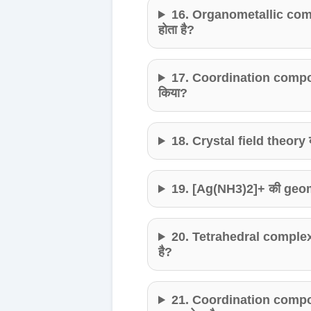
16. Organometallic comp
होता है?
17. Coordination compoun
किया?
18. Crystal field theory क
19. [Ag(NH3)2]+ की geome
20. Tetrahedral complexes
है?
21. Coordination compou