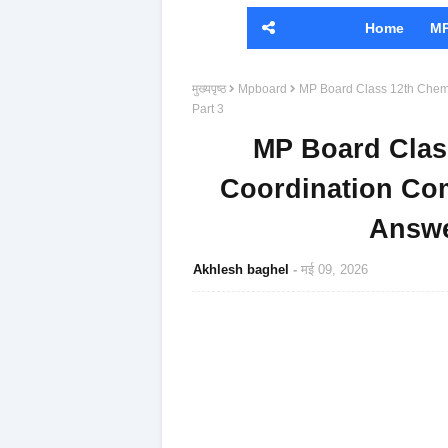
Home
MP
मुख्यपृष्ठ
Mpboard
MP Board Class 12th Chem
Part 3
MP Board Clas
Coordination C
Answe
Akhlesh baghel
मई 09, 2026