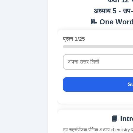
अध्याय 5 - उ
📝 One Word
प्रश्न 1/25
S
📘 Int
उप-सहसंयोजक यौगिक अध्याय chemistry का अत