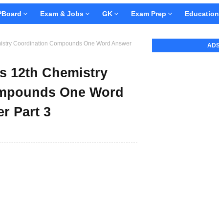
Board
Exam & Jobs
GK
Exam Prep
Education
istry Coordination Compounds One Word Answer
AD
s 12th Chemistry
ompounds One Word
r Part 3