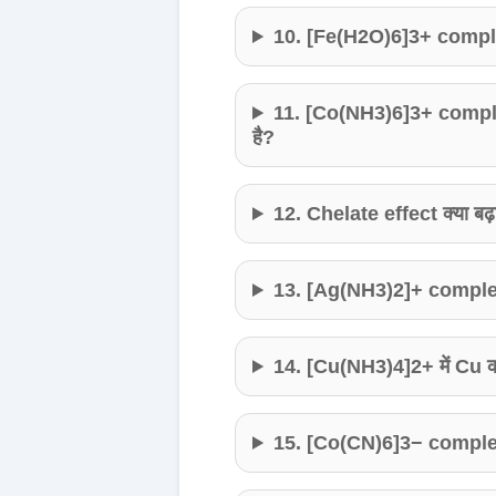
10. [Fe(H2O)6]3+ complex 
11. [Co(NH3)6]3+ comple
है?
12. Chelate effect क्या बढ़ा
13. [Ag(NH3)2]+ complex क
14. [Cu(NH3)4]2+ में Cu क
15. [Co(CN)6]3− complex 