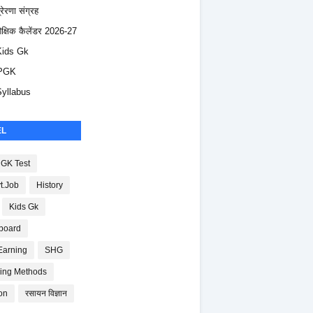
्रेरणा संग्रह
ैक्षिक कैलेंडर 2026-27
Kids Gk
PGK
Syllabus
EL
GK Test
t.Job
History
Kids Gk
board
Earning
SHG
ing Methods
on
रसायन विज्ञान