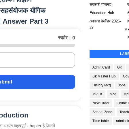
सरकारी योजनाए
प
प-सहसंयोजक यौगिक
Education Hub
श
 Answer Part 3
अवकाश कैलेंडर 2026-
27
M
स्कोर : 0
LAB
Admit Card
GK
Gk Master Hub
Gov
ubmit
History Mcq
Jobs
MPGK
Mcq
Mp
New Order
Online 
School Zone
Teach
roduction
Time table
admissi
्यंत महत्वपूर्ण chapter है जिसमें