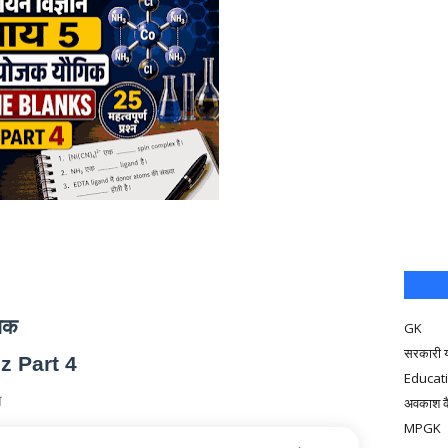
िक
GK
सरकारी 
z Part 4
Educat
न
अवकाश क
MPGK