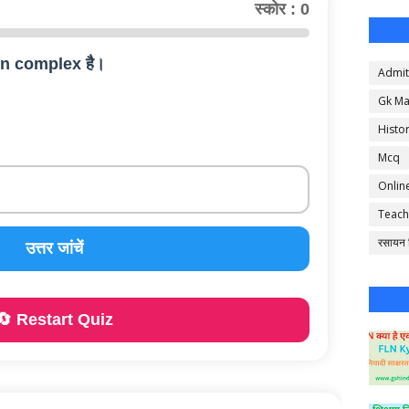
स्कोर : 0
in complex है।
Admit
Gk Ma
Histo
Mcq
Onlin
Teach
रसायन व
उत्तर जांचें
🔄 Restart Quiz