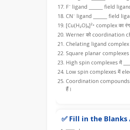
F⁻ ligand ______ field ligan
CN⁻ ligand ______ field liga
[Cu(H₂O)₄]²⁺ complex का रंग 
Werner को coordination chem
Chelating ligand complex की 
Square planar complexes साम
High spin complexes में ____
Low spin complexes में elec
Coordination compounds ana
हैं।
✅ Fill in the Blank