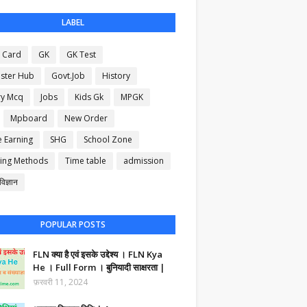
LABEL
 Card
GK
GK Test
ster Hub
Govt.Job
History
ry Mcq
Jobs
Kids Gk
MPGK
Mpboard
New Order
e Earning
SHG
School Zone
ing Methods
Time table
admission
िज्ञान
POPULAR POSTS
FLN क्या है एवं इसके उद्देश्य । FLN Kya
He । Full Form । बुनियादी साक्षरता |
फ़रवरी 11, 2024