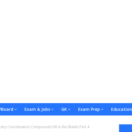
Board
Exam & Jobs
GK
Exam Prep
Education
try Coordination Compounds Fill in the Blanks Part 4