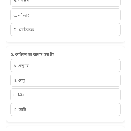
B. पावलॉव
C. कोहलर
D. थार्नडाइक
6. अधिगम का आधार क्या है?
A. अनुभव
B. आयु
C. लिंग
D. जाति