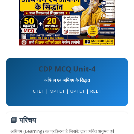
CDP MCQ Unit-4
अधिगम एवं अधिगम के सिद्धांत
CTET | MPTET | UPTET | REET
📘 परिचय
अधिगम (Learning) वह प्रक्रिया है जिसके द्वारा व्यक्ति अनुभव एवं