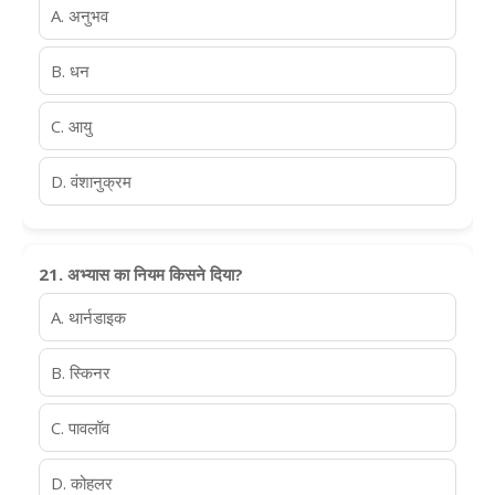
A. अनुभव
B. धन
C. आयु
D. वंशानुक्रम
21. अभ्यास का नियम किसने दिया?
A. थार्नडाइक
B. स्किनर
C. पावलॉव
D. कोहलर