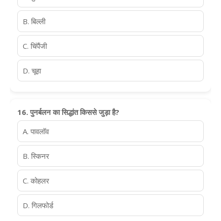
B. बिल्ली
C. चिंपैंजी
D. चूहा
16. पुनर्बलन का सिद्धांत किससे जुड़ा है?
A. पावलॉव
B. स्किनर
C. कोहलर
D. गिलफोर्ड