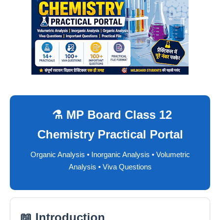
⚗️ MP Board Class 12
Chemistry Practical Portal
Organic Analysis • Inorganic Analysis • Volumetric
Analysis • Viva Questions
📖 Introduction